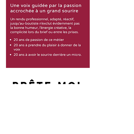
PRÊTE-MOI
TA PLUME
Tout vient à plumes à qui sait atteindre !
13 rue des mûriers - Paris 20
Tél :
06 45 91 43 46